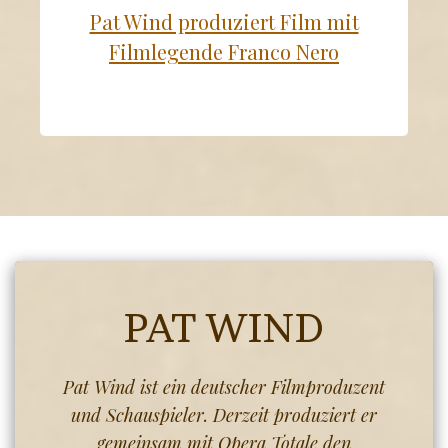
München: Fra
Wind produziert Film mit
& Michael P
lmlegende Franco Nero
von 
PAT WIND
Pat Wind ist ein deutscher Filmproduzent
und Schauspieler. Derzeit produziert er
gemeinsam mit Opera Totale den